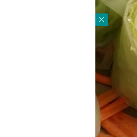
À PROPOS
Photos
Tradition
MENUS
Menu de la semaine
Menus
alades
Soupes
Plats express (le midi)
Végétarien
Nouilles/Riz sautés
CONTACTS
Contacts
NOTICE CONCERNANT
LES ALLERGÈNES
Notice concernant les allergènes